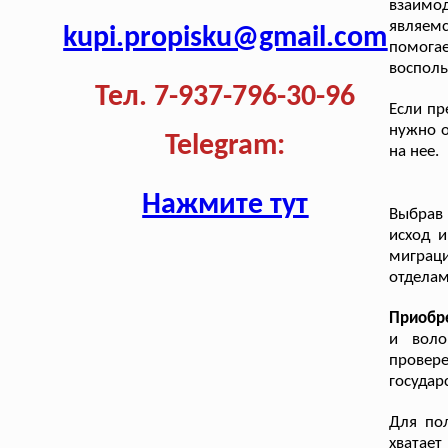
взаимо
являем
kupi.propisku@gmail.com
помога
восполь
Тел. 7-937-796-30-96
Если пр
нужно о
Telegram:
на нее.
Нажмите тут
Выбрав
исход 
миграц
отдела
Приобр
и воло
провере
государ
Для пол
хватает