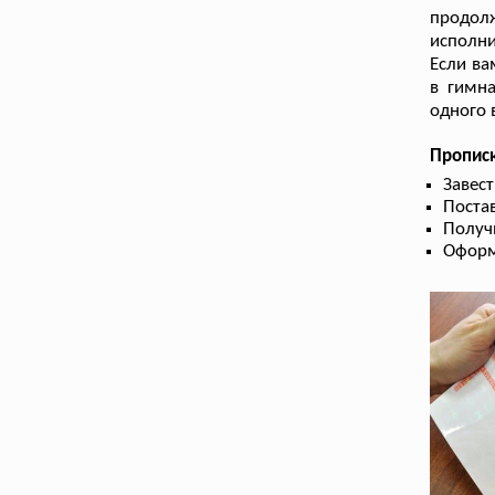
продол
исполн
Если ва
в гимна
одного 
Прописк
Завес
Поста
Получ
Оформ