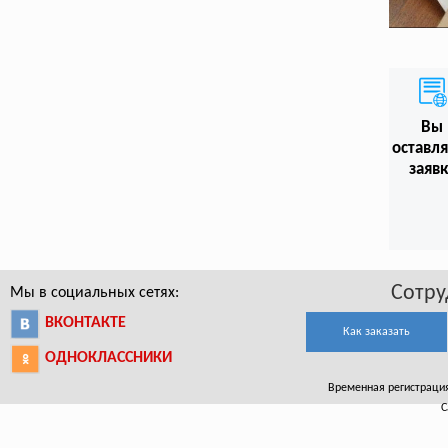
Вы
оставл
заяв
Сотру
Мы в социальных сетях:
ВКОНТАКТЕ
Как заказать
ОДНОКЛАССНИКИ
Временная регистрация
С