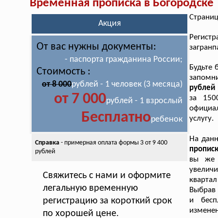
Временная прописка в Богородске
Страниц
Акция
Регист
От вас нужны документы:
загранп
- паспорта гражданина России;
Будьте 
Стоимость :
запомн
от 8 000
рублей - 1 человек (3 месяца)
рублей 
от 7 000
за 150
рублей - 1 взрослый
официал
Бесплатно
услугу.
ребенок
На дан
Справка
- примерная оплата
формы 3 от 9 400
пропис
рублей
вы же 
увеличи
Свяжитесь с нами и оформите
квартал
легальную временную
Выбрав 
регистрацию за короткий срок
и бесп
измен
по хорошей цене.